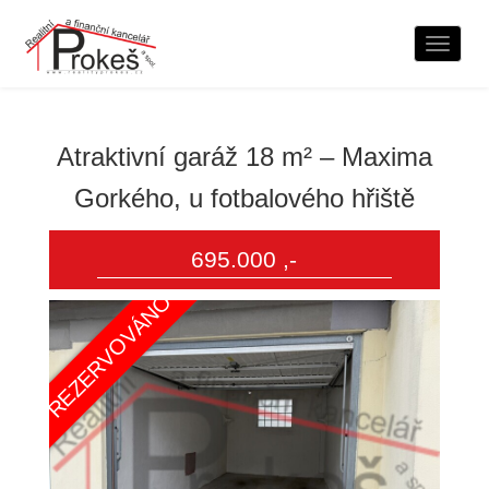
Naviga
Atraktivní garáž 18 m² – Maxima
Gorkého, u fotbalového hřiš­tě
695.000 ,-