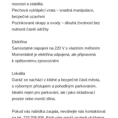
nosnost a stabilita
Plechová vyklápěcí vrata – snadná manipulace,
bezpečné uzavření
Pozinkované okapy a svody – dlouhá životnost bez
nutnosti časté údržby
Elektřina
Samostatné napojení na 220 V s vlastním měřením
Momentálně je elektřina odpojená, ale připravená
k opětovnému zprovoznění
Lokalita
Garáž se nachází v klidné a bezpečné části města,
s výborným přístupem a pohodlným parkováním.
Ideální nejen pro parkování, ale i jako skladovací
prostor nebo menší dílna.
Pokud vás nabídka zaujala, neváhejte nás kontaktovat
na tel. 733 708 408. Rádi vám garáž osobně ukážeme