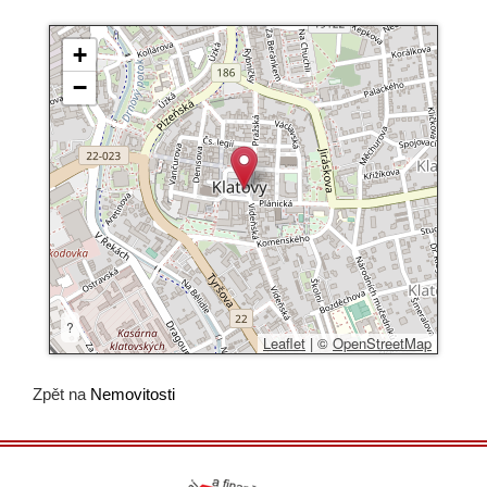
+
−
?
Leaflet
|
©
OpenStreetMap
Zpět na
Nemovitosti