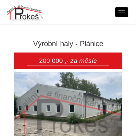
Naviga
Výrobní haly - Plánice
200.000 ,-
za měsíc