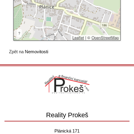
?
Leaflet
|
©
OpenStreetMap
Zpět na
Nemovitosti
Reality Prokeš
Plánická 171