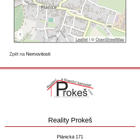
?
Leaflet
|
©
OpenStreetMap
Zpět na
Nemovitosti
Reality Prokeš
Plánická 171