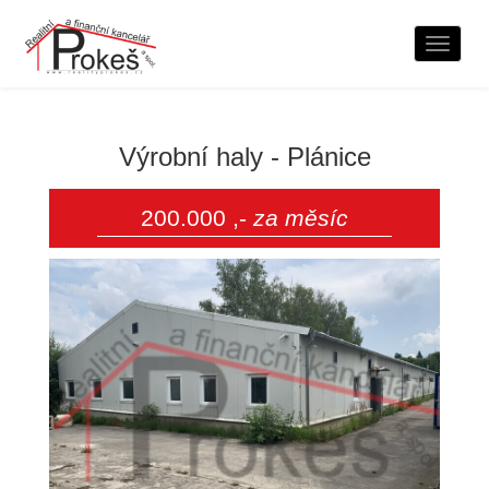
Naviga
Výrobní haly - Plánice
200.000 ,-
za měsíc