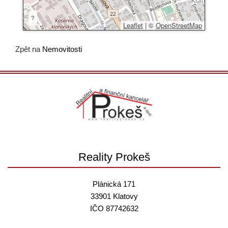
?
Leaflet
|
©
OpenStreetMap
Zpět na
Nemovitosti
Reality Prokeš
Plánická 171
33901 Klatovy
IČO 87742632