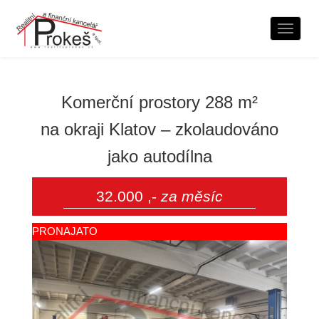
Naviga
Komerční prostory 288 m²
na okraji Klatov – zkolaudováno
jako autodílna
32.000 ,-
za měsíc