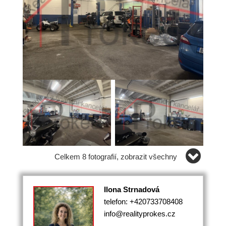
Celkem 8 fotografií, zobrazit všechny
Ilona Strnadová
telefon: +420733708408
info@realityprokes.cz