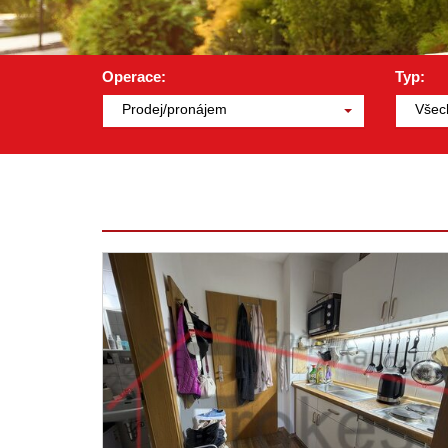
Operace:
Typ:
Prodej/pronájem
Všec