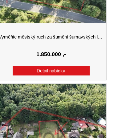
yměňte městský ruch za šumění šumavských lesů. Stavební pozemek 2 727 m² v srdci přírody.
1.850.000
,-