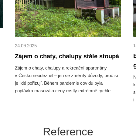
1
24.09.2025
Zájem o chaty, chalupy stále stoupá
Zájem o chaty, chalupy a rekreační apartmány
v Česku neodezněl – jen se změnily důvody, proč si
N
je lidé pořizují. Během pandemie covidu byla
k
poptávka masová a ceny rostly extrémně rychle.
s
Průměrná cena rekreačních objektů v lednu
i
2020 byla 18 197 Kč/m², o rok později 26 146 Kč/m²,
r
a v roce 2022 už 34 027 Kč/m². V červenci
e
2025 dosáhla průměrná cena 43 131 Kč/m² – to je
Reference
nárůst o více než 137 %.