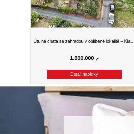
Útulná chata se zahradou v oblíbené lokalitě – Klatovy (za plaveckým bazénem)
1.600.000
,-