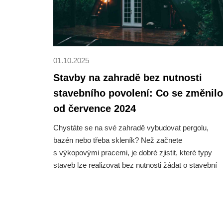
01.10.2025
Stavby na zahradě bez nutnosti
stavebního povolení: Co se změnilo
od července 2024
Chystáte se na své zahradě vybudovat pergolu,
bazén nebo třeba skleník? Než začnete
s výkopovými pracemi, je dobré zjistit, které typy
staveb lze realizovat bez nutnosti žádat o stavební
povolení. Od července 2024 totiž vstoupil v účinnost
nový stavební zákon, který přináší větší flexibilitu, al
zároveň stanovuje jasné podmínky. V tomto článku
najdete souhrn nejdůležitějších informací.