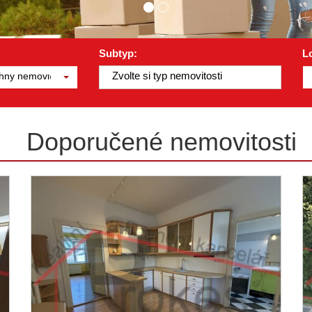
Subtyp:
Lo
Zvolte si typ nemovitosti
hny nemovitosti
Doporučené nemovitosti