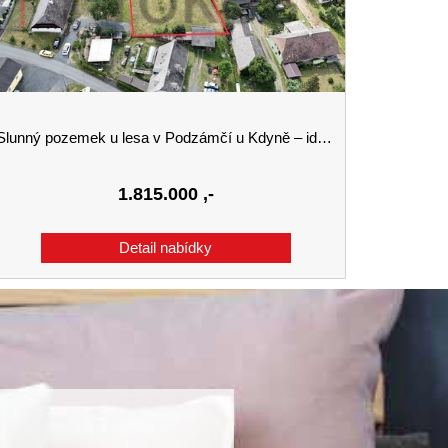
lunný pozemek u lesa v Podzámčí u Kdyně – ideální místo pro váš odpočinek i malý rekreační domek (1 519 m²)
1.815.000
,-