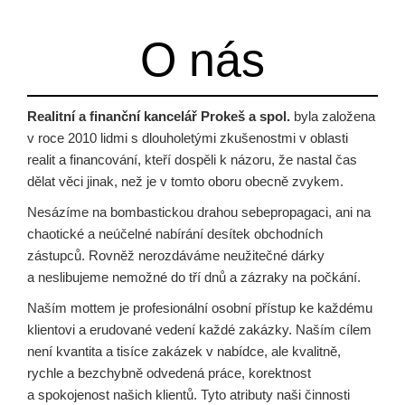
O nás
Realitní a finanční kancelář Prokeš a spol.
byla založena
v roce 2010 lidmi s dlouholetými zkušenostmi v oblasti
realit a financování, kteří dospěli k názoru, že nastal čas
dělat věci jinak, než je v tomto oboru obecně zvykem.
Nesázíme na bombastickou drahou sebepropagaci, ani na
chaotické a neúčelné nabírání desítek obchodních
zástupců. Rovněž nerozdáváme neužitečné dárky
a neslibujeme nemožné do tří dnů a zázraky na počkání.
Naším mottem je profesionální osobní přístup ke každému
klientovi a erudované vedení každé zakázky. Naším cílem
není kvantita a tisíce zakázek v nabídce, ale kvalitně,
rychle a bezchybně odvedená práce, korektnost
a spokojenost našich klientů. Tyto atributy naši činnosti