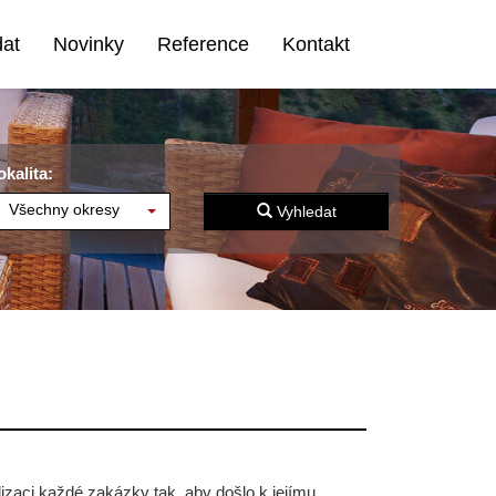
dat
Novinky
Reference
Kontakt
okalita:
Všechny okresy
Vyhledat
alizaci každé zakázky tak, aby došlo k jejímu