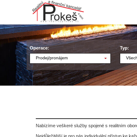
Operace:
Typ:
Prodej/pronájem
Všech
Nabízíme veškeré služby spojené s realitním obore
Nejdůležitější je pro nás individuální přístup ke k