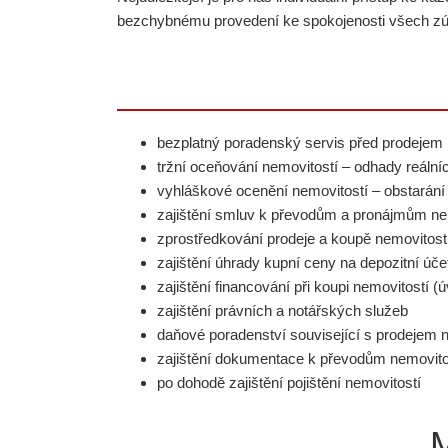
bezchybnému provedení ke spokojenosti všech zú
bezplatný poradenský servis před prodejem 
tržní oceňování nemovitostí – odhady reální
vyhláškové ocenění nemovitostí – obstarán
zajištění smluv k převodům a pronájmům ne
zprostředkování prodeje a koupě nemovitost
zajištění úhrady kupní ceny na depozitní úče
zajištění financování při koupi nemovitostí (
zajištění právních a notářských služeb
daňové poradenství související s prodejem 
zajištění dokumentace k převodům nemovitos
po dohodě zajištění pojištění nemovitostí
M