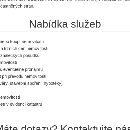
častněných stran.
Nabídka služeb
nebo koupí nemovitostí
ch tržních cen nemovitostí
í znaleckých posudků
movitostí
í, eventuelně pronájmu
t při převodu nemovitosti
úvěry, stavební spoření, hypotéky)
nemovitostí
tí v evidenci katastru
áte dotazy? Kontaktujte ná