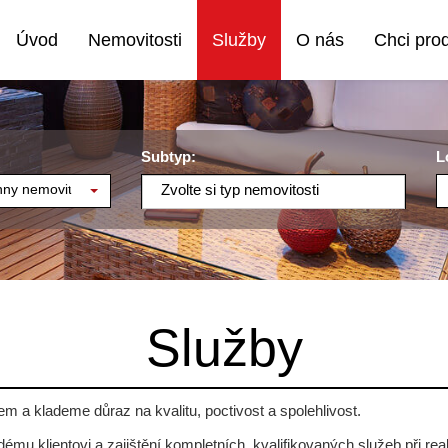
Úvod
Nemovitosti
Služby
O nás
Chci pro
Subtyp:
L
ny nemovitosti
Zvolte si typ nemovitosti
Služby
m a klademe důraz na kvalitu, poctivost a spolehlivost.
aždému klientovi a zajištění kompletních, kvalifikovaných služeb při re