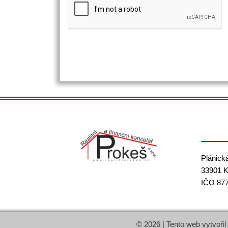
Plánick
33901 K
IČO 87
© 2026 | Tento web vytvořil