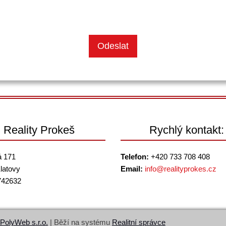
Reality Prokeš
Rychlý kontakt:
á 171
Telefon:
+420 733 708 408
latovy
Email:
info@
realityprokes.cz
742632
PolyWeb s.r.o.
| Běží na systému
Realitní správce