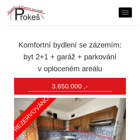
Naviga
Komfortní bydlení se zázemím:
byt 2+1 + garáž + parkování
v oploceném areálu
3.650.000 ,-