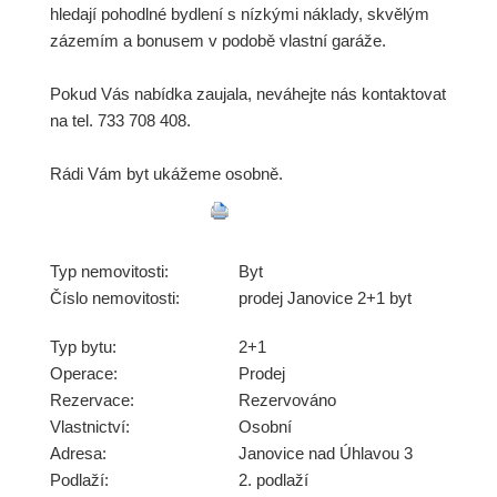
hledají pohodlné bydlení s nízkými náklady, skvělým
zázemím a bonusem v podobě vlastní garáže.
Pokud Vás nabídka zaujala, neváhejte nás kontaktovat
na tel. 733 708 408.
Rádi Vám byt ukážeme osobně.
Typ nemovitosti:
Byt
Číslo nemovitosti:
prodej Janovice 2+1 byt
Typ bytu:
2+1
Operace:
Prodej
Rezervace:
Rezervováno
Vlastnictví:
Osobní
Adresa:
Janovice nad Úhlavou 3
Podlaží:
2. podlaží