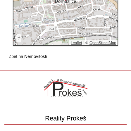
?
Leaflet
|
©
OpenStreetMap
Zpět na
Nemovitosti
Reality Prokeš