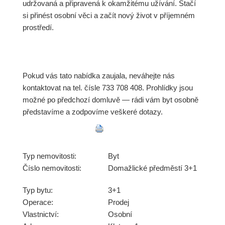
udržovaná a připravená k okamžitému užívání. Stačí
si přinést osobní věci a začít nový život v příjemném
prostředí.
Pokud vás tato nabídka zaujala, neváhejte nás
kontaktovat na tel. čísle 733 708 408. Proh­lídky jsou
možné po předchozí domluvě — rádi vám byt osobně
představíme a zodpovíme veškeré dotazy.
Typ nemovitosti:
Byt
Číslo nemovitosti:
Domažlické předměstí 3+1
Typ bytu:
3+1
Operace:
Prodej
Vlastnictví:
Osobní