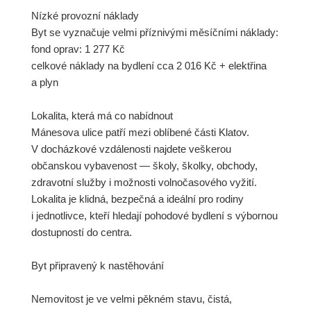
Nízké provozní náklady
Byt se vyznačuje velmi příznivými měsíčními náklady:
fond oprav: 1 277 Kč
celkové náklady na bydlení cca 2 016 Kč + elektřina
a plyn
Lokalita, která má co nabídnout
Mánesova ulice patří mezi oblíbené části Klatov.
V docházkové vzdálenosti najdete veškerou
občanskou vybavenost — školy, školky, obchody,
zdravotní služby i možnosti volnočasového vyžití.
Lokalita je klidná, bezpečná a ideální pro rodiny
i jednotlivce, kteří hledají pohodové bydlení s výbornou
dostupností do centra.
Byt připravený k nastěhování
Nemovitost je ve velmi pěkném stavu, čistá,