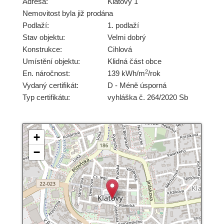
Adresa:
Klatovy 1
Nemovitost byla již prodána
Podlaží:
1. podlaží
Stav objektu:
Velmi dobrý
Konstrukce:
Cihlová
Umístění objektu:
Klidná část obce
2
En. náročnost:
139 kWh/m
/rok
Vydaný certifikát:
D - Méně úsporná
Typ certifikátu:
vyhláška č. 264/2020 Sb
+
−