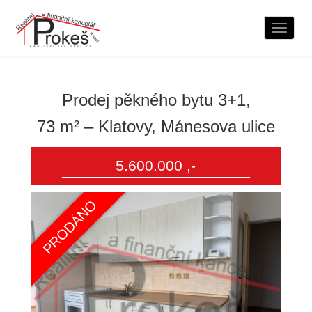
Naviga
Prodej pěkného bytu 3+1,
73 m² – Klatovy, Mánesova ulice
5.600.000 ,-