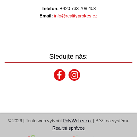
Telefon:
+420 733 708 408
Email:
info@
realityprokes.cz
Sledujte nás:
© 2026 | Tento web vytvořil
PolyWeb s.r.o.
| Běží na systému
Realitní správce