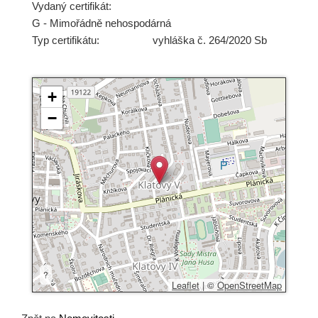
Vydaný certifikát:
G - Mimořádně nehospodárná
Typ certifikátu:
vyhláška č. 264/2020 Sb
+
−
?
Leaflet
|
©
OpenStreetMap