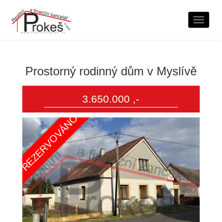
Naviga
Prostorný rodinný dům v Myslívě
3.650.000 ,-