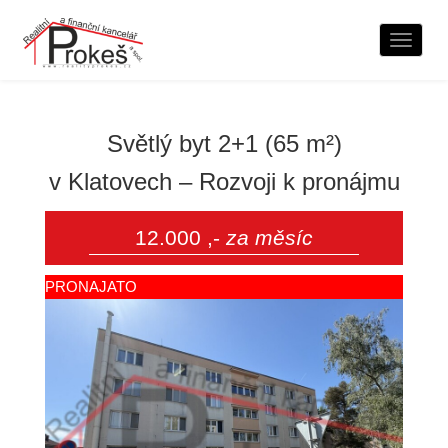
Naviga
Světlý byt 2+1 (65 m²)
v Klatovech – Rozvoji k pronájmu
12.000 ,-
za měsíc