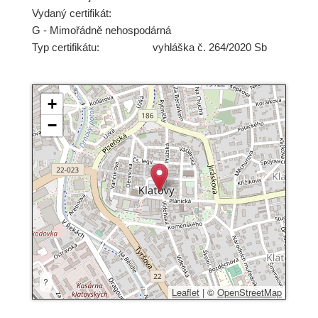
Vydaný certifikát:
G - Mimořádně nehospodárná
Typ certifikátu:
vyhláška č. 264/2020 Sb
+
−
?
Leaflet
|
©
OpenStreetMap