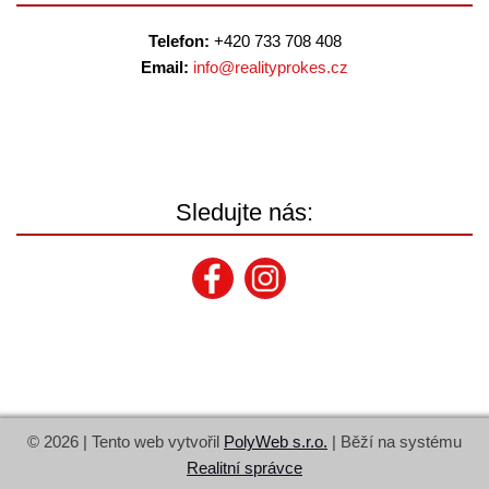
Telefon:
+420 733 708 408
Email:
info@
realityprokes.cz
Sledujte nás:
© 2026 | Tento web vytvořil
PolyWeb s.r.o.
| Běží na systému
Realitní správce