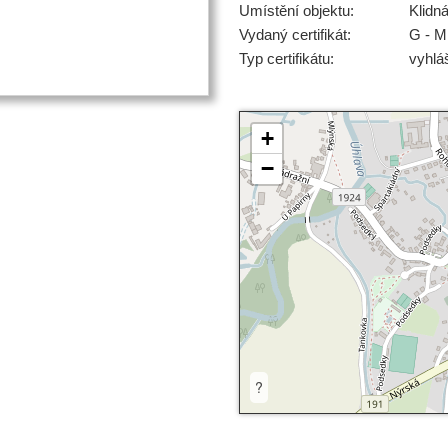
Umístění objektu:
Klidn
Vydaný certifikát:
G - M
Typ certifikátu:
vyhlá
+
−
?