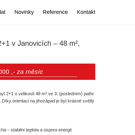
dat
Novinky
Reference
Kontakt
 2+1 v Janovicích – 48 m²,
000 ,-
za měsíc
t 2+1 o velikosti 48 m² ve 3. (posledním) patře
Díky orientaci na jihozápad je byt krásně světlý
a – stabilní teplota a úspora energií