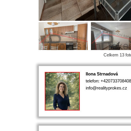
Celkem 13 foto
Ilona Strnadová
telefon: +42073370840
info@realityprokes.cz