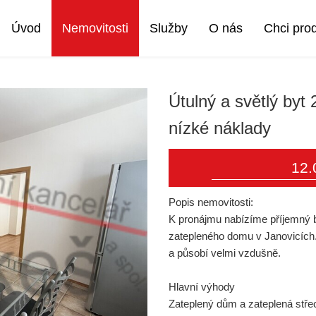
Úvod
Nemovitosti
Služby
O nás
Chci pro
Útulný a světlý byt
nízké náklady
12.
Popis nemovitosti:
K pronájmu nabízíme příjemný by
zatepleného domu v Janovicích. 
a působí velmi vzdušně.
Hlavní výhody
Zateplený dům a zateplená střech