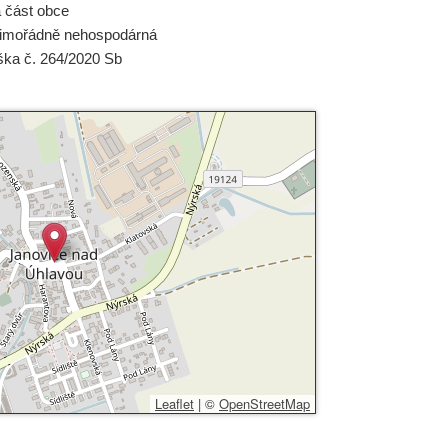
á část obce
imořádně nehospodárná
ška č. 264/2020 Sb
Leaflet
|
©
OpenStreetMap