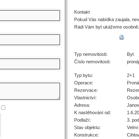
Kontakt
Pokud Vás nabídka zaujala, nevá
Rádi Vám byt ukážeme osobně
Typ nemovitosti:
Byt
Číslo nemovitosti:
proná
Typ bytu:
2+1
Operace:
Pron
Rezervace:
Reze
Vlastnictví:
Osob
Adresa:
Janov
K nastěhování od:
1.6.2
Podlaží:
3. pod
Stav objektu:
Velmi
Konstrukce:
Cihlo