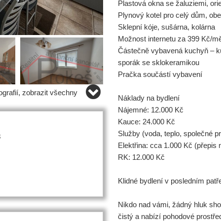
Plastová okna se žaluziemi, ori
Plynový kotel pro celý dům, ob
Sklepní kóje, sušárna, kolárna
Možnost internetu za 399 Kč/m
Částečně vybavená kuchyň – ku
sporák se sklokeramikou
Pračka součástí vybavení
grafií, zobrazit všechny
Náklady na bydlení
Nájemné: 12.000 Kč
Kauce: 24.000 Kč
Služby (voda, teplo, společné p
8
Elektřina: cca 1.000 Kč (přepis
RK: 12.000 Kč
Klidné bydlení v posledním patř
Nikdo nad vámi, žádný hluk sho
čistý a nabízí pohodové prostřed