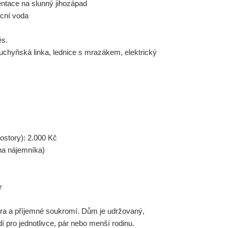
entace na slunný jihozápad
ecní voda
ěs.
chyňská linka, lednice s mrazákem, elektrický
rostory): 2.000 Kč
 na nájemníka)
e
ra a příjemné soukromí. Dům je udržovaný,
í pro jednotlivce, pár nebo menší rodinu.