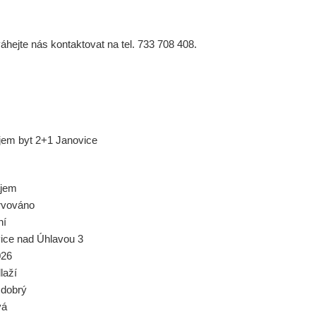
hejte nás kontaktovat na tel. 733 708 408.
.
jem byt 2+1 Janovice
ájem
rvováno
ní
ice nad Úhlavou 3
026
laží
 dobrý
vá